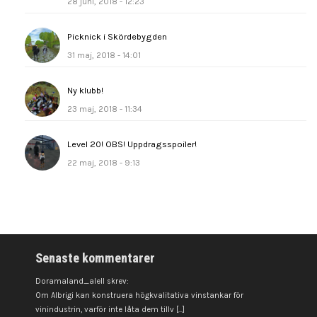
28 juni, 2018 - 12:23
Picknick i Skördebygden
31 maj, 2018 - 14:01
Ny klubb!
23 maj, 2018 - 11:34
Level 20! OBS! Uppdragsspoiler!
22 maj, 2018 - 9:13
Senaste kommentarer
Doramaland_alell skrev:
Om Albrigi kan konstruera högkvalitativa vinstankar för
vinindustrin, varför inte låta dem tillv [...]