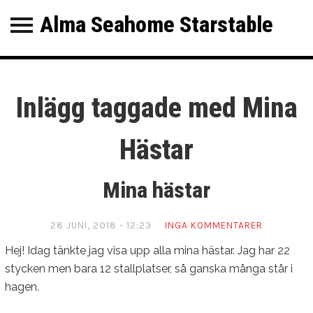
Alma Seahome Starstable
Alma Seahome
StarStable
KATEGORIER
SENASTE INLÄGG
Inlägg taggade med Mina
Mina hästar
Hästar
Picknick i Skördebygden
Ny klubb!
Mina hästar
Level 20! OBS! Uppdragsspoiler!
28 JUNI, 2018 - 12:23
INGA KOMMENTARER
Hej! Idag tänkte jag visa upp alla mina hästar. Jag har 22
stycken men bara 12 stallplatser, så ganska många står i
hagen.