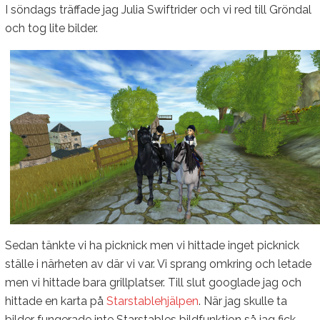
I söndags träffade jag Julia Swiftrider och vi red till Gröndal
och tog lite bilder.
Sedan tänkte vi ha picknick men vi hittade inget picknick
ställe i närheten av där vi var. Vi sprang omkring och letade
men vi hittade bara grillplatser. Till slut googlade jag och
hittade en karta på
Starstablehjälpen
. När jag skulle ta
bilder fungerade inte Starstables bildfunktion så jag fick