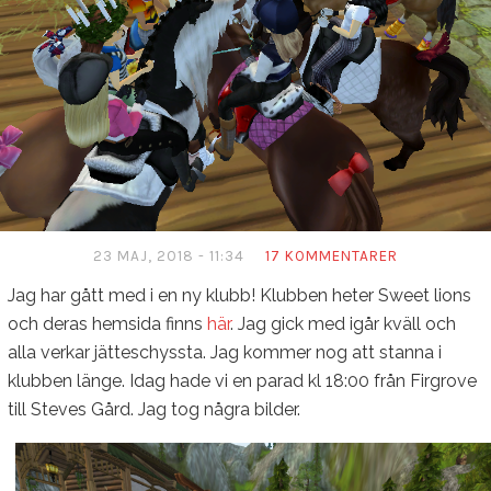
23 MAJ, 2018 - 11:34
17 KOMMENTARER
Jag har gått med i en ny klubb! Klubben heter Sweet lions
och deras hemsida finns
här
. Jag gick med igår kväll och
alla verkar jätteschyssta. Jag kommer nog att stanna i
klubben länge. Idag hade vi en parad kl 18:00 från Firgrove
till Steves Gård. Jag tog några bilder.