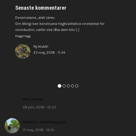
Senaste kommentarer
Doramaland_alell skrev:
be
Om Albrigi kan konstruera högkvalitativa vinstankar för
Hi
vinindustrin, varför inte låta dem tillv [...]
my
Blogginlägg:
Bl
Ny klubb!
23 maj, 2018 - 11:34
Mina hästar
28 juni, 2018 - 12:23
Picknick i Skördebygden
31 maj, 2018 - 14:01