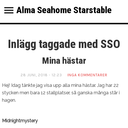
Alma Seahome Starstable
Alma Seahome
StarStable
KATEGORIER
SENASTE INLÄGG
Inlägg taggade med SSO
Mina hästar
Mina hästar
Picknick i Skördebygden
Ny klubb!
28 JUNI, 2018 - 12:23
INGA KOMMENTARER
Level 20! OBS! Uppdragsspoiler!
Hej! Idag tänkte jag visa upp alla mina hästar. Jag har 22
stycken men bara 12 stallplatser, så ganska många står i
hagen.
Midnightmystery